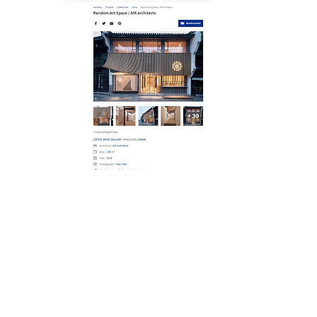
新建築 2021年1月号
© 2022 AIR architects
instagram @air_architects